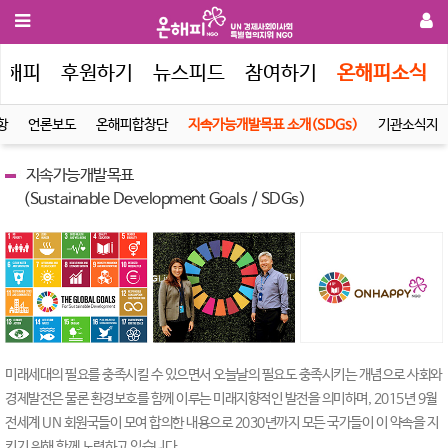
온해피
후원하기
뉴스피드
참여하기
온해피소식
항
언론보도
온해피합창단
지속가능개발목표 소개(SDGs)
기관소식지
지속가능개발목표
(Sustainable Development Goals / SDGs)
미래세대의 필요를 충족시킬 수 있으면서 오늘날의 필요도 충족시키는 개념으로 사회와
경제발전은 물론 환경보호를 함께 이루는 미래지향적인 발전을 의미하며, 2015년 9월
전세계 UN 회원국들이 모여 합의한 내용으로 2030년까지 모든 국가들이 이 약속을 지
키기 위해 함께 노력하고 있습니다.