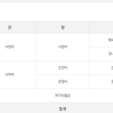
관
항
해
사업비
사업비
국
인건비
사무비
운영비
차기이월금
합계