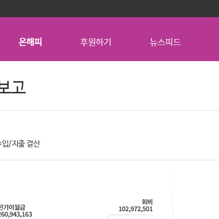
온해피
후원하기
뉴스피드
보고
수입/지출 결산