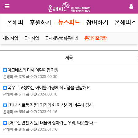
인
온해피
후원하기
뉴스피드
참여하기
온해피소
해외사업
국내사업
국제개발협력동아리
온라인모금함
제목
아그네스의 다해 어린이집 가방
온해피
379
0
2025.09.30
폭우로 고생하는 아이들 가정에 식료품을 전달해요
온해피
511
0
2024.08.16
[케냐 식료품 지원] 거리의 한 끼 식사가 너무나 감사…
온해피
854
0
2023.01.16
[어르신 반찬 지원] 더불어 살아가는 우리, 따뜻한 나…
온해피
819
0
2023.01.16