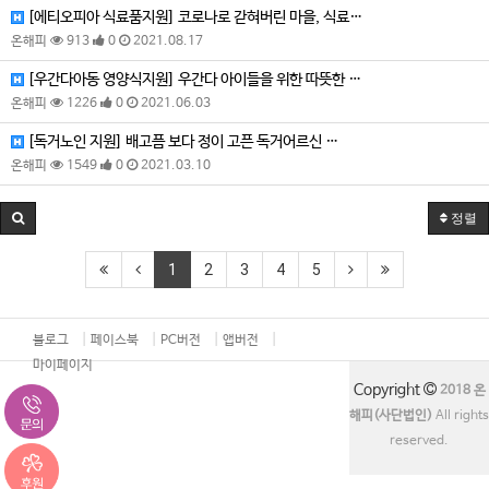
[에티오피아 식료품지원] 코로나로 갇혀버린 마을, 식료…
온해피
913
0
2021.08.17
[우간다아동 영양식지원] 우간다 아이들을 위한 따뜻한 …
온해피
1226
0
2021.06.03
[독거노인 지원] 배고픔 보다 정이 고픈 독거어르신 …
온해피
1549
0
2021.03.10
정렬
1
2
3
4
5
블로그
페이스북
PC버전
앱버전
마이페이지
Copyright
2018 온
해피(사단법인)
All rights
reserved.