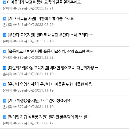
아이들에게 밝고 따뜻한 교육의 길을 열러주세요.
온해피
829
0
2022.12.21
[케냐 식료품 지원] 미쉘에게 휴가를 주세요
온해피
841
0
2022.05.26
[우간다 교육지원] 일터로 내몰린 우간다 소녀 프리다,…
온해피
881
0
2022.02.18
[홀몸어르신 반찬지원] 홀몸 어르신께, 삶의 소소한 행…
온해피
885
0
2021.12.23
[다문화가정아동 교육지원]비대면 영어교육, 다문화가정 …
온해피
891
0
2021.11.19
[우간다 영양식지원] 우간다 아이들을 위한 따뜻한 마음…
온해피
839
0
2021.11.19
[케냐 위생용품 지원] 내 수건이 생겼어요!
온해피
872
0
2021.11.19
[필리핀 긴급 식료품 지원] 필리핀 굶주림의 확산, 쌀…
온해피
932
0
2021.08.17