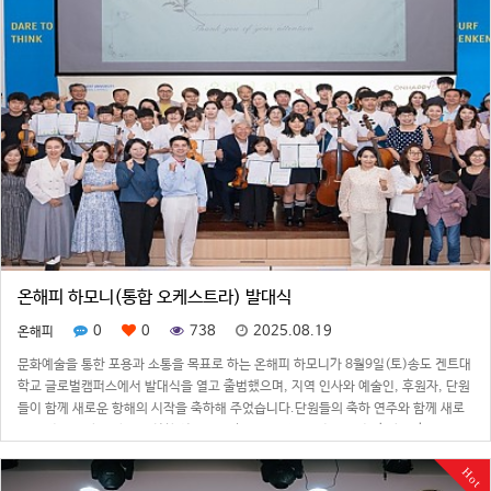
온해피 하모니(통합 오케스트라) 발대식
0
0
738
2025.08.19
온해피
문화예술을 통한 포용과 소통을 목표로 하는 온해피 하모니가 8월9일(토)송도 겐트대
학교 글로벌캠퍼스에서 발대식을 열고 출범했으며, 지역 인사와 예술인, 후원자, 단원
들이 함께 새로운 항해의 시작을 축하해 주었습니다.단원들의 축하 연주와 함께 새로
운 여정의 시작을 알리는 힘찬 선율 속에 하모니 소개 및 영상 상영, 축사 이후 임원 위
촉식과 단원 임명식등 진행…
Hot