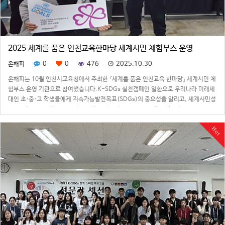
2025 세계를 품은 인천교육한마당 세계시민 체험부스 운영
0
0
476
2025.10.30
온해피
온해피는 10월 인천시교육청에서 주최한 『세계를 품은 인천교육 한마당』 세계시민 체
험부스 운영 기관으로 참여했습니다.K-SDGs 실천갬페인 일환으로 우리나라 미래세
대인 초·중·고 학생들에게 지속가능발전목표(SDGs)의 중요성을 알리고, 세계시민성
을 증진하며 글로벌 리더십과 글로벌 역량 강화를 통해 지속 가능한 변화를 이끌어내
기 위해 SDGs 인식개선활동 및…
Hot