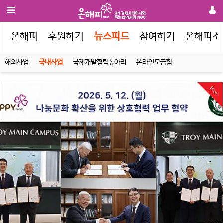
인
온해피
후원하기
뉴스피드
참여하기
온해피소
해외사업
국내사업
국제개발협력동아리
온라인모금함
Hot