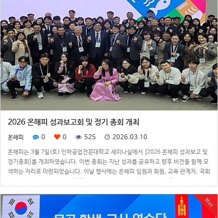
2026 온해피 성과보고회 및 정기 총회 개최
0
0
525
2026.03.10
온해피
온해피는 3월 7일(토) 인하공업전문대학교 세미나실에서 [2026 온해피 성과보고 및
정기총회]를 개최하였습니다. 이번 총회는 지난 성과를 공유하고 향후 비전을 함께 모
색하는 자리로 마련되었습니다. 이날 행사에는 온해피 임원과 회원, 교육 관계자, 국회
의원 등 약 130여 명이 참석한 가운데 ▲2025년 사업성과 보고 ▲회계결산보고
▲2026년 사업계획 및…
Hot