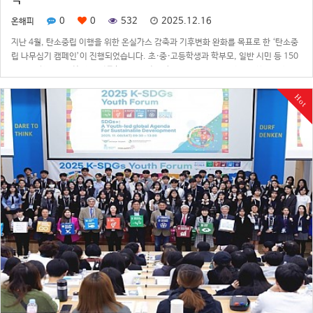
0
0
532
2025.12.16
온해피
지난 4월, 탄소중립 이행을 위한 온실가스 감축과 기후변화 완화를 목표로 한 ‘탄소중
립 나무심기 캠페인’이 진행되었습니다. 초·중·고등학생과 학부모, 일반 시민 등 150
여 명이 참여해 인천 중구 영종하늘도시 제10호 근린공원에 이팝나무와 산수유나무
200그루를 함께 심었습니다.▶ 나무박사 해단식나무심기 활동에 참여한 학생들은 ‘나
Hot
무박사’로 임명되어, 8…