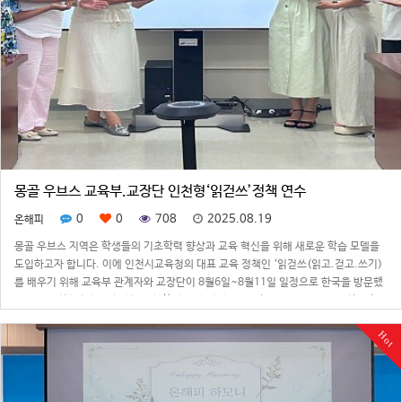
몽골 우브스 교육부.교장단 인천형‘읽걷쓰’정책 연수
0
0
708
2025.08.19
온해피
몽골 우브스 지역은 학생들의 기초학력 향상과 교육 혁신을 위해 새로운 학습 모델을
도입하고자 합니다. 이에 인천시교육청의 대표 교육 정책인 ‘읽걷쓰(읽고.걷고.쓰기)
를 배우기 위해 교육부 관계자와 교장단이 8월6일~8월11일 일정으로 한국을 방문했
습니다.인천형 ‘읽걷쓰’ 정책의 철학과 운영 방법을 이해하고 독서습관, 건강한 생활
습관, 사고력.표현력 향상 방…
Hot