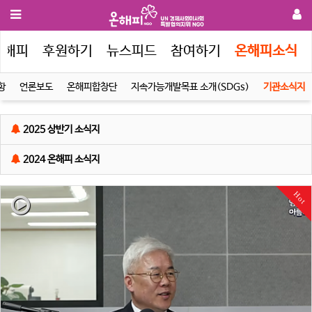
온해피
후원하기
뉴스피드
참여하기
온해피소식
항
언론보도
온해피합창단
지속가능개발목표 소개(SDGs)
기관소식지
2025 상반기 소식지
2024 온해피 소식지
Hot