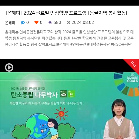
[온해피] 2024 글로벌 인성함양 프로그램 [몽골지역 봉사활동]
0
0
580
2024.08.02
온해피
온해피는 인하공업전문대학교와 함께 2024 글로벌 인성함양 프로그램의 일환으로 대
학생 몽골지역 봉사단을 파견했습니다.몽골 142번 학교에서 진행된 교육봉사 및 교육
환경개선 활동을 함께 살펴보시죠!#온해피 #인하공전 #대학생봉사단 #NGO봉사단
#해외봉사 #몽골 #울란바토르 #바가노르 #ONHAPPY #ECOSOC #NGO #INHATC
#mongolia #…
Hot