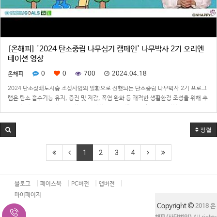
[온해피] '2024 탄소중립 나무심기 캠페인' 나무박사 2기 오리엔
테이션 영상
0
0
700
2024.04.18
온해피
2024 탄소상쇄도시숲 조성사업의 일환으로 진행되는 탄소중립 나무박사 2기 프로그
램은 탄소 흡수기능 유지, 증진 및 저감, 폭염 완화 등 쾌적한 생활환경 조성을 위해 추
진된 행사로 SDG 이행을 위한 ESG 실천으로 온실가스 감축 등 환경 친화 도시를 구
현하기 위해 진행됩니다.
정렬
1
2
3
4
블로그
페이스북
PC버전
앱버전
마이페이지
Copyright
2018 온