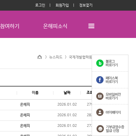
로그인
회원가입
정보찾기
참여하기
온해피소식
> 뉴스피드 >
국제개발협력동아리
이름
날짜
조회
온해피
2026.01.02
279
온해피
2026.01.02
282
온해피
2026.01.02
272