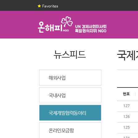
Favorites
뉴스피드
국제
해외사업
번호
국내사업
127
국제개발협력동아리
126
125
온라인모금함