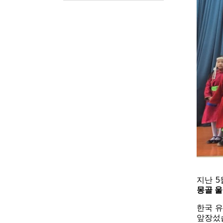
지난 5
몽골 
한국 유
앞장섰습