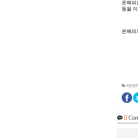
온해피는
동을 이
온해피의
#온해피
0
Co