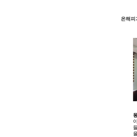
온해피가
몽
이
들
을