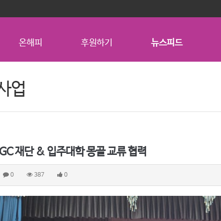
온해피
후원하기
뉴스피드
사업
 IGC 재단 & 입주대학 몽골 교류 협력
0
387
0