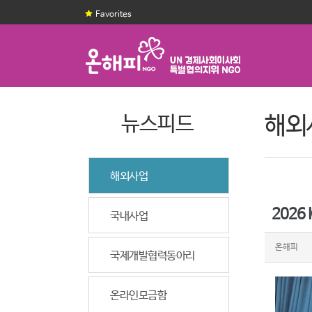
Favorites
뉴스피드
해외
해외사업
2026
국내사업
온해피
국제개발협력동아리
온라인모금함