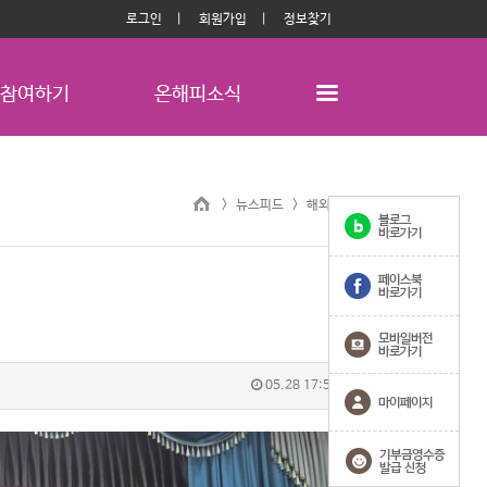
로그인
회원가입
정보찾기
참여하기
온해피소식
> 뉴스피드 >
해외사업
05.28 17:58