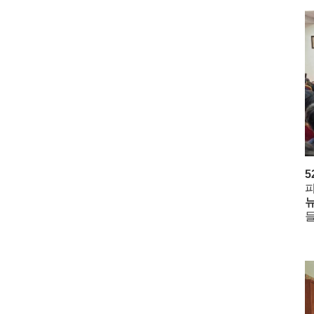
5
피
뉴
들