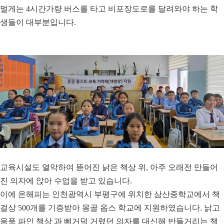
멀게는
4
시간가량 버스를 타고 비포장도로를 달려와야 하는 학
생들이 대부분입니다
.
교육시설도 열악하여 뜯어진 낡은 책상 위
,
아주 오래전 만들어
진 의자에 앉아 수업을 받고 있습니다
.
이에 온해피는 인천광역시 부평구에 위치한 삼산중학교에서 책
걸상
500
개를 기증받아 몽골 옵스 학교에 지원하였습니다
.
낡고
움푹 파인 책상 과 삐거덕 거렸던 의자를 대신해 반들거리는 책