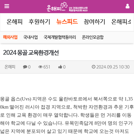
인
온해피
후원하기
뉴스피드
참여하기
온해피소
해외사업
국내사업
국제개발협력동아리
온라인모금함
2024 몽골 교육환경개선
온해피
0
651
0
2024.09.25 10:30
몽골 옵스
(Uvs)
지역은 수도 울란바토르에서 북서쪽으로 약
1,35
0km
떨어진 러시아 접경 지역으로
,
척박한 자연환경과 추운 기후
로 인해 교육 환경이 매우 열악합니다
.
학생들은 먼 거리를 이동
해야 학교에 다닐 수 있습니다
.
유목민족답게
8
만여 명의 인구가
넓은 지역에 분포되어 살고 있기 때문에 학교에 오는것 마저도