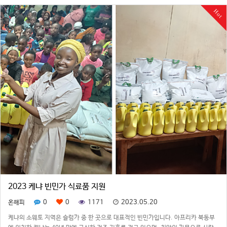
월 3일까지 5박 6일간 …
Hot
2023 케냐 빈민가 식료품 지원
0
0
1171
2023.05.20
온해피
케냐의 소웨토 지역은 슬럼가 중 한 곳으로 대표적인 빈민가입니다. 아프리카 북동부