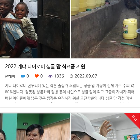
2022 케냐 나이로비 싱글 맘 식료품 지원
0
0
1336
2022.09.07
온해피
케냐 나이로비 변두리에 있는 작은 슬럼가 소웨토는 싱글 맘 가정이 전체 가구 수의 약
80%입니다. 잘못된 성문화와 질병 등의 사인으로 싱글 맘이 되고 그들의 자녀가 되어
버린 아이들에게 남은 것은 생계를 유지하기 위한 고단함뿐입니다.싱글 맘 가정 미쉘
의 이야기를 소개합니다. 고등학생인 미쉘은 엄마, 남동생 둘, 여동생 둘과 함께 살고
있습니다. 가정을 버…
Hot