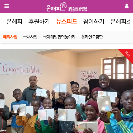
인
온해피
후원하기
뉴스피드
참여하기
온해피소
해외사업
국내사업
국제개발협력동아리
온라인모금함
Hot