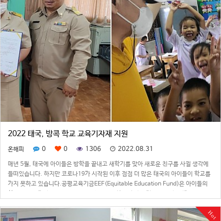
2022 태국, 방콕 학교 교육기자재 지원
0
0
1306
2022.08.31
온해피
매년 5월, 태국에 아이들은 방학을 끝내고 새학기를 맞아 새로운 친구를 사귈 생각에
들떠있습니다. 하지만 코로나19가 시작된 이후 점점 더 많은 태국의 아이들이 학교를
가지 못하고 있습니다.공평교육기금EEF(Equitable Education Fund)은 아이들의
학업 중단의 가장 큰 원인으로 코로나19로 인한 경제적 어려움을 이야기 했습니다. 코
로나19로…
Hot