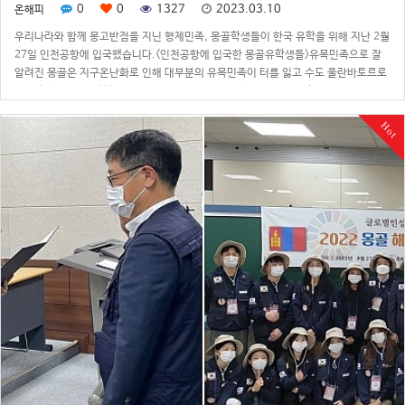
0
0
1327
2023.03.10
온해피
우리나라와 함께 몽고반점을 지닌 형제민족, 몽골학생들이 한국 유학을 위해 지난 2월
27일 인천공항에 입국했습니다.<인천공항에 입국한 몽골유학생들>유목민족으로 잘
알려진 몽골은 지구온난화로 인해 대부분의 유목민족이 터를 잃고 수도 울란바토르로
모여 현재는 몽골 전체인구 중 60% 이상이 수도에 살고 있습니다. 하지만, 아직 몽골
은 갑작스래 도심에 …
Hot