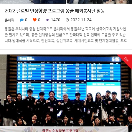
2022 글로벌 인성함양 프로그램 몽골 해외봉사단 활동
0
0
1470
2022.11.24
온해피
몽골은 우리나라 중점 협력국으로 온해피에서 몽골44번 학교에 한국어교육 지원사업
을 펼치고 있으며, 몽골 인재양성의 일환으로 한국대학 진학 입학에 도움을 주고 있습
니다.발대식을 시작으로, 안전교육, 성인지교육, 세계시민교육 및 단체협력활동, 프로
그램 리허설등을 마치고 10월2일부터 10월9일까지 온해피 와 인하공업전문대학 재
학생 및 인솔교수 포함 24명은 몽…
Hot