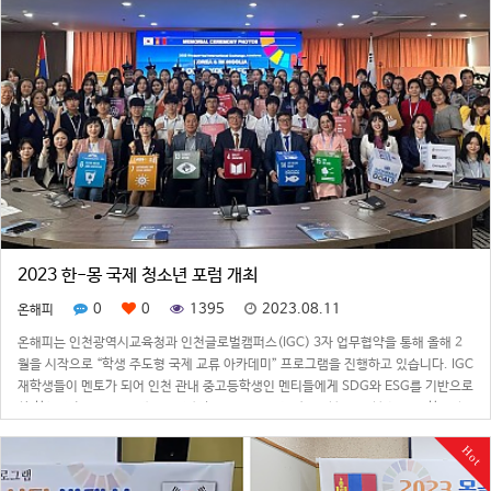
2023 한-몽 국제 청소년 포럼 개최
0
0
1395
2023.08.11
온해피
온해피는 인천광역시교육청과 인천글로벌캠퍼스(IGC) 3자 업무협약을 통해 올해 2
월을 시작으로 “학생 주도형 국제 교류 아카데미” 프로그램을 진행하고 있습니다. IGC
재학생들이 멘토가 되어 인천 관내 중고등학생인 멘티들에게 SDG와 ESG를 기반으로
한 학생 자치 연구 프로젝트를 진행하고 있으며, 주 1회 90분~120분씩 모든 학습과
토론 진행 방식은 …
Hot