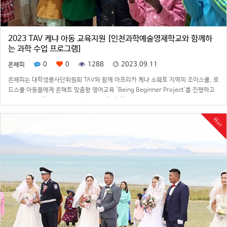
2023 TAV 케냐 아동 교육지원 [인천과학예술영재학교와 함께하
는 과학 수업 프로그램]
0
0
1288
2023.09.11
온해피
온해피는 대학생봉사단위원회 TAV와 함께 아프리카 케냐 소웨토 지역의 조이스쿨, 로
드스쿨 아동들에게 온택트 맞춤형 영어교육 'Being Beginner Project'를 진행하고
있습니다. 이 학교는 케냐 빈민촌의 소외계층 학생들이 다니는 곳으로 교육환경이 열
악한 실정이라 지구 반대편의 한국 대학생들과 함께하는 수업은 아주 특별한 경험입니
Hot
다.▶과학 키트를 …