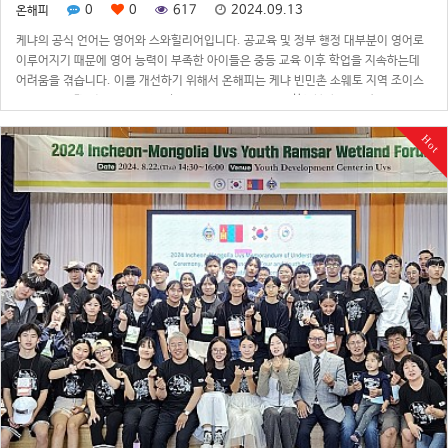
0
0
617
2024.09.13
온해피
케냐의 공식 언어는 영어와 스와힐리어입니다. 공교육 및 정부 행정 대부분이 영어로
이루어지기 때문에 영어 능력이 부족한 아이들은 중등 교육 이후 학업을 지속하는데
어려움을 겪습니다. 이를 개선하기 위해서 온해피는 케냐 빈민촌 소웨토 지역 조이스
쿨 아이들에게 영어교육을 지원하고 있습니다. 온해피 대학생봉사단위원회 TAV 해외
클라우드 부서에서 매주 1회 1년 …
Hot