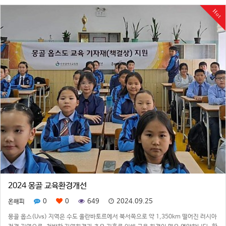
한 화장실은 현재 옵스도 시…
Hot
2024 몽골 교육환경개선
0
0
649
2024.09.25
온해피
몽골 옵스(Uvs) 지역은 수도 울란바토르에서 북서쪽으로 약 1,350km 떨어진 러시아