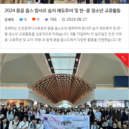
2024 몽골 옵스 람사르 습지 에듀투어 및 한-몽 청소년 교류활동
0
0
766
2024.08.27
온해피
온해피는 인천광역시교육청과 몽골 옵스도와 협력하여 람사르 습지 에듀투어 및 한-
몽 청소년 교류활동을 성공적으로 마쳤습니다. 8월 19일부터 약 일주일간 인천 지역
중·고등학생 및 교사 30명 과 함께 몽골 옵스도에서 다양한 활동을 진행했습니다.본
사업은 SDGs, 환경, 기후 위기대응, 습지를 주제로 미래세대의 주인공인 청소년들이
기후 위기에 대응할 수 있…
Hot