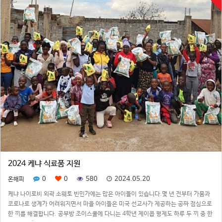
2024 케냐 식료품 지원
0
0
580
2024.05.20
온해피
케냐 나이로비 외곽 소웨토 빈민가에는 많은 아이들이 있습니다.몇 년 전부터 가뭄과
코로나로 생계가 어려워지면서 마을 아이들은 미국 선교사가 제공하는 공짜 점심으로
한 끼를 해결합니다. 공부방 조이스쿨에 다니는 4학년 제이콥 형제도 하루 두 끼 중 한