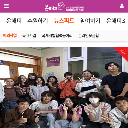
인
온해피
후원하기
뉴스피드
참여하기
온해피소
해외사업
국내사업
국제개발협력동아리
온라인모금함
Hot