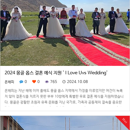
2024 몽골 옵스 결혼 예식 지원 ' I Love Uvs Wedding'
0
0
765
2024.10.08
온해피
온해피는 지난 해에 이어 올해도 몽골 옵스 지역에서 가정을 이루었지만 여건이 녹록
치 않아 결혼식을 치르지 못한 부부 10쌍에게 특별한 무료 결혼 예식을 지원하였습니
다. 몽골은 광활한 초원과 유목 문화를 지닌 국가로, 가족과 공동체의 결속을 중요한
가치로 여기기에 사회적으로 결혼의 가치가 매우 큽니다.'I Love Uvs Wedding' 예식
의 주인공인 부부…
Hot