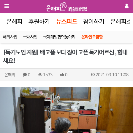
인
온해피
후원하기
뉴스피드
참여하기
온해피소
해외사업
국내사업
국제개발협력동아리
온라인모금함
[독거노인 지원] 배고픔 보다 정이 고픈 독거어르신 , 힘내
세요!
온해피
0
1533
0
2021.03.10 11:08