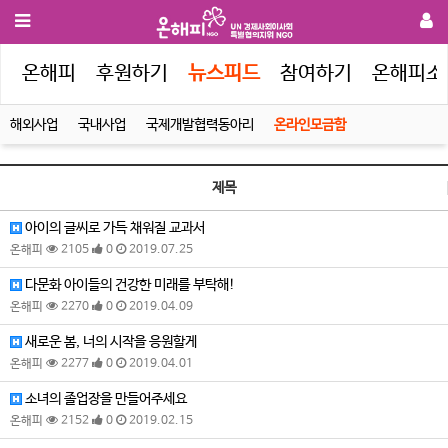
인
온해피
후원하기
뉴스피드
참여하기
온해피소
해외사업
국내사업
국제개발협력동아리
온라인모금함
제목
아이의 글씨로 가득 채워질 교과서
온해피
2105
0
2019.07.25
다문화 아이들의 건강한 미래를 부탁해!
온해피
2270
0
2019.04.09
새로운 봄, 너의 시작을 응원할게
온해피
2277
0
2019.04.01
소녀의 졸업장을 만들어주세요
온해피
2152
0
2019.02.15