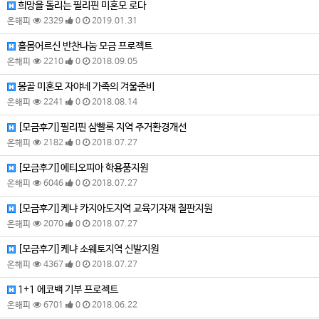
희망을 돌리는 필리핀 미혼모 로다
온해피
2329
0
2019.01.31
홀몸어르신 반찬나눔 모금 프로젝트
온해피
2210
0
2018.09.05
몽골 미혼모 자야네 가족의 겨울준비
온해피
2241
0
2018.08.14
[모금후기]필리핀 삼빨록 지역 주거환경개선
온해피
2182
0
2018.07.27
[모금후기]에티오피아 학용품지원
온해피
6046
0
2018.07.27
[모금후기]케냐 카지아도지역 교육기자재 칠판지원
온해피
2070
0
2018.07.27
[모금후기]케냐 소웨토지역 신발지원
온해피
4367
0
2018.07.27
1+1 에코백 기부 프로젝트
온해피
6701
0
2018.06.22