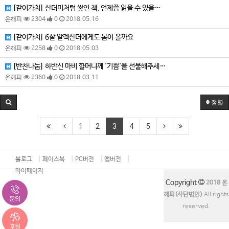
[같이가치] 산더미처럼 쌓인 책, 언제쯤 읽을 수 있을…
온해피
2304
0
2018.05.16
[같이가치] 6살 알렉산더에게도 봄이 올까요
온해피
2258
0
2018.05.03
[반찬나눔] 하반신 마비 할머니께 '기쁨'을 선물해주세…
온해피
2360
0
2018.03.11
정렬
1
2
3
4
5
블로그
페이스북
PC버전
앱버전
마이페이지
Copyright
2018 온
해피(사단법인)
All rights
reserved.