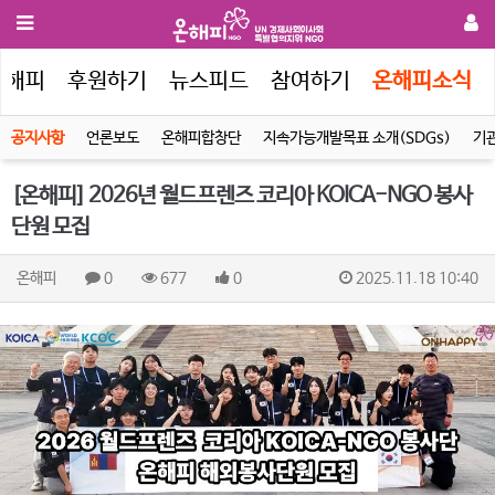
온해피
후원하기
뉴스피드
참여하기
온해피소식
공지사항
언론보도
온해피합창단
지속가능개발목표 소개(SDGs)
기
[온해피] 2026년 월드프렌즈 코리아 KOICA-NGO 봉사
단원 모집
온해피
0
677
0
2025.11.18 10:40