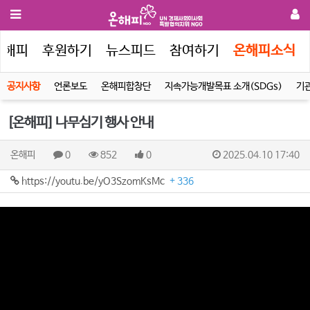
온해피
후원하기
뉴스피드
참여하기
온해피소식
공지사항
언론보도
온해피합창단
지속가능개발목표 소개(SDGs)
기
[온해피] 나무심기 행사 안내
온해피
0
852
0
2025.04.10 17:40
https://youtu.be/yO3SzomKsMc
+ 336