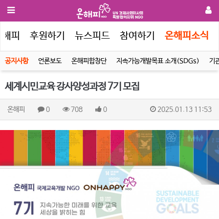
온해피
후원하기
뉴스피드
참여하기
온해피소식
공지사항
언론보도
온해피합창단
지속가능개발목표 소개(SDGs)
기
세계시민교육 강사양성과정 7기 모집
온해피
0
708
0
2025.01.13 11:53