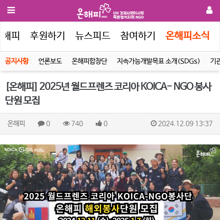
온해피
후원하기
뉴스피드
참여하기
온해피소식
공지사항
언론보도
온해피합창단
지속가능개발목표 소개(SDGs)
기
[온해피] 2025년 월드프렌즈 코리아 KOICA- NGO 봉사
단원 모집
온해피
0
740
0
2024.12.09 13:37