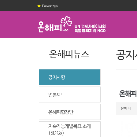
Favorites
온해피뉴스
공지
공지사항
온해피
언론보도
온해피
온해피합창단
지속가능개발목표 소개
(SDGs)