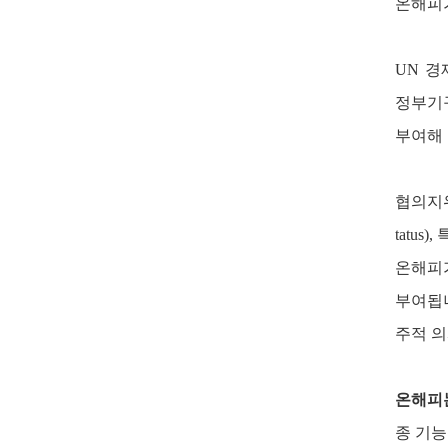
온해피가 
UN 
정부기
부여해
협의지
tatus),
특
온해피
부여됩니
주적 의
온해피는 
종 기능