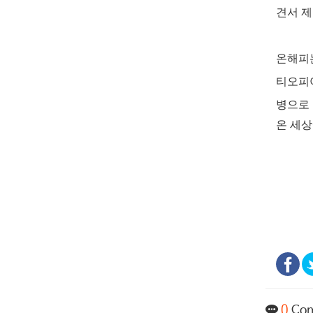
견서 
온해피는
티오피아
병으로 
온 세상
0
Co