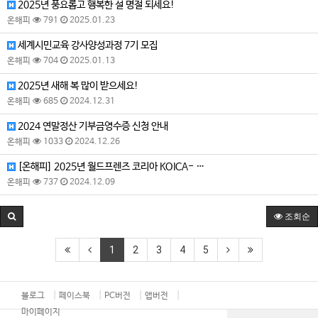
2025년 풍요롭고 행복한 설 명절 되세요!
온해피
791
2025.01.23
세계시민교육 강사양성과정 7기 모집
온해피
704
2025.01.13
2025년 새해 복 많이 받으세요!
온해피
685
2024.12.31
2024 연말정산 기부금영수증 신청 안내
온해피
1033
2024.12.26
[온해피] 2025년 월드프렌즈 코리아 KOICA- …
온해피
737
2024.12.09
조회순
1
2
3
4
5
블로그
페이스북
PC버전
앱버전
마이페이지