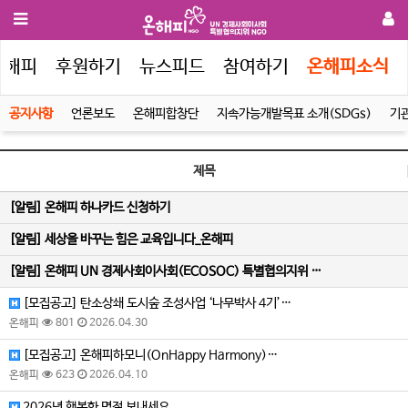
온해피
후원하기
뉴스피드
참여하기
온해피소식
공지사항
언론보도
온해피합창단
지속가능개발목표 소개(SDGs)
기
제목
[알림]
온해피 하나카드 신청하기
[알림]
세상을 바꾸는 힘은 교육입니다_온해피
[알림]
온해피 UN 경제사회이사회(ECOSOC) 특별협의지위 …
[모집공고] 탄소상쇄 도시숲 조성사업 ‘나무박사 4기’…
온해피
801
2026.04.30
[모집공고] 온해피하모니(OnHappy Harmony)…
온해피
623
2026.04.10
2026년 행복한 명절 보내세요.