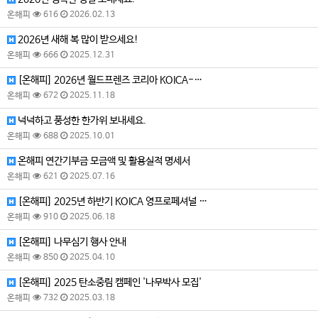
온해피
616
2026.02.13
2026년 새해 복 많이 받으세요!
온해피
666
2025.12.31
[온해피] 2026년 월드프렌즈 코리아 KOICA-…
온해피
672
2025.11.18
넉넉하고 풍성한 한가위 보내세요.
온해피
688
2025.10.01
온해피 연간기부금 모금액 및 활용실적 명세서
온해피
621
2025.07.16
[온해피] 2025년 하반기 KOICA 영프로페셔널 …
온해피
910
2025.06.18
[온해피] 나무심기 행사 안내
온해피
850
2025.04.10
[온해피] 2025 탄소중림 캠페인 '나무박사 모집'
온해피
732
2025.03.18