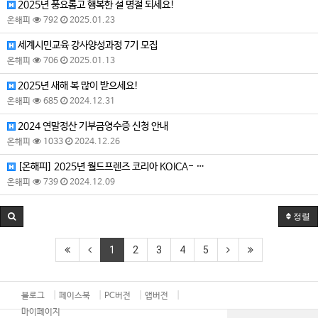
2025년 풍요롭고 행복한 설 명절 되세요!
온해피
792
2025.01.23
세계시민교육 강사양성과정 7기 모집
온해피
706
2025.01.13
2025년 새해 복 많이 받으세요!
온해피
685
2024.12.31
2024 연말정산 기부금영수증 신청 안내
온해피
1033
2024.12.26
[온해피] 2025년 월드프렌즈 코리아 KOICA- …
온해피
739
2024.12.09
정렬
1
2
3
4
5
블로그
페이스북
PC버전
앱버전
마이페이지