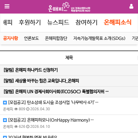
온해피
후원하기
뉴스피드
참여하기
온해피소식
공지사항
언론보도
온해피합창단
지속가능개발목표 소개(SDGs)
기
제목
[알림]
온해피 하나카드 신청하기
[알림]
세상을 바꾸는 힘은 교육입니다_온해피
[알림]
온해피 UN 경제사회이사회(ECOSOC) 특별협의지위 …
[모집공고] 탄소상쇄 도시숲 조성사업 ‘나무박사 4기’…
온해피
809
2026.04.30
[모집공고] 온해피하모니(OnHappy Harmony)…
온해피
626
2026.04.10
2026년 행복한 명절 보내세요.