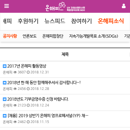
온해피
후원하기
뉴스피드
참여하기
온해피소식
공지사항
언론보도
온해피합창단
지속가능개발목표 소개(SDGs)
기
제목
2017년 온해피 활동영상
온해피
3607
2018.12.31
2018년 한 해 동안 함께해주셔서 감사합니다~!
온해피
2456
2018.12.28
2018년도 기부금영수증 신청 바랍니다.
온해피
2123
2018.12.24
[채용] 2019 상반기 온해피 영프로페셔널(YP) 채…
온해피
2462
2018.11.15