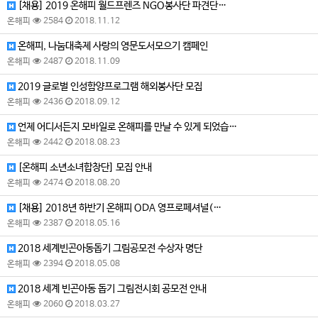
[채용] 2019 온해피 월드프렌즈 NGO봉사단 파견단…
온해피
2584
2018.11.12
온해피, 나눔대축제 사랑의 영문도서모으기 캠페인
온해피
2487
2018.11.09
2019 글로벌 인성함양프로그램 해외봉사단 모집
온해피
2436
2018.09.12
언제 어디서든지 모바일로 온해피를 만날 수 있게 되었습…
온해피
2442
2018.08.23
[온해피 소년소녀합창단] 모집 안내
온해피
2474
2018.08.20
[채용] 2018년 하반기 온해피 ODA 영프로페셔널(…
온해피
2387
2018.05.16
2018 세계빈곤아동돕기 그림공모전 수상자 명단
온해피
2394
2018.05.08
2018 세계 빈곤아동 돕기 그림전시회 공모전 안내
온해피
2060
2018.03.27