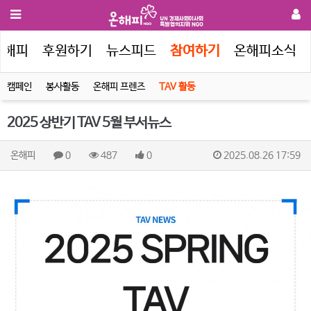
온해피
후원하기
뉴스피드
참여하기
온해피소식
캠페인
봉사활동
온해피 프렌즈
TAV 활동
2025 상반기 TAV 5월 부서뉴스
온해피
0
487
0
2025.08.26 17:59