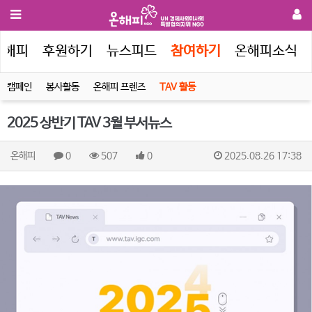
온해피
후원하기
뉴스피드
참여하기
온해피소식
캠페인
봉사활동
온해피 프렌즈
TAV 활동
2025 상반기 TAV 3월 부서뉴스
온해피
0
507
0
2025.08.26 17:38