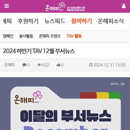
온해피
후원하기
뉴스피드
참여하기
온해피소식
캠페인
봉사활동
온해피 프렌즈
TAV 활동
2024 하반기 TAV 12월 부서뉴스
온해피
0
652
0
2024.12.31 15:05