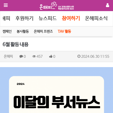
온해피
후원하기
뉴스피드
참여하기
온해피소식
캠페인
봉사활동
온해피 프렌즈
TAV 활동
6월 활동 내용
온해피
0
457
0
2024.06.30 11:55