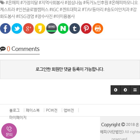
#온해피 #가정의달 #지역사회봉사 #점심나눔 #독거노인후원 #온해피하모니오
케스트라 #인천글로벌캠퍼스 #IGC #겐트대학교 #TAV동아리 #송도이안치과 #강
화도봉사 #ESG경영 #장수사진 #이미용봉사
0
Comments
로그인한 회원만 댓글 등록이 가능합니다.
블로그
페이스북
PC버전
앱버전
마이페이지
Copyright
2018 온
해피(사단법인)
All rights
reserved.