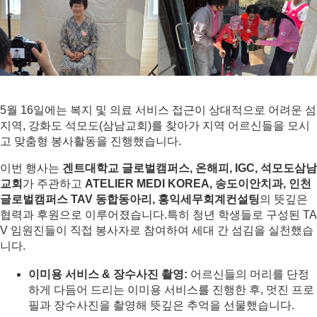
5월 16일에는 복지 및 의료 서비스 접근이 상대적으로 어려운 섬 
지역, 강화도 석모도(삼남교회)를 찾아가 지역 어르신들을 모시
고 맞춤형 봉사활동을 진행했습니다.
이번 행사는 
겐트대학교 글로벌캠퍼스, 온해피, IGC, 석모도삼남
교회
가 주관하고 
ATELIER MEDI KOREA, 송도이안치과, 인천
글로벌캠퍼스 TAV 동합동아리, 홍익세무회계컨설팅
의 뜻깊은 
협력과 후원으로 이루어졌습니다.특히 청년 학생들로 구성된 TA
V 임원진들이 직접 봉사자로 참여하여 세대 간 섬김을 실천했습
니다.
이미용 서비스 & 장수사진 촬영:
 어르신들의 머리를 단정
하게 다듬어 드리는 이미용 서비스를 진행한 후, 멋진 프로
필과 장수사진을 촬영해 뜻깊은 추억을 선물했습니다.