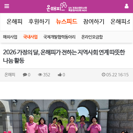
인
온해피
후원하기
뉴스피드
참여하기
온해피소
해외사업
국내사업
국제개발협력동아리
온라인모금함
2026 가정의 달, 온해피가 전하는 지역사회 연계 따뜻한
나눔 활동
온해피
0
352
0
05.22 16:15