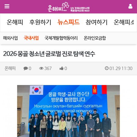
인
온해피
후원하기
뉴스피드
참여하기
온해피소
해외사업
국내사업
국제개발협력동아리
온라인모금함
2026 몽골 청소년 글로벌 진로 탐색 연수
온해피
0
367
0
01.29 11:30