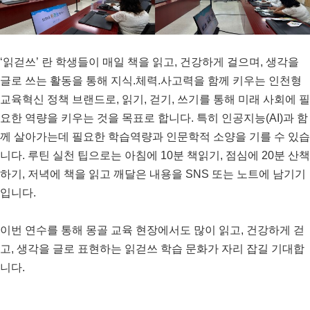
‘
읽걷쓰
’
란 학생들이 매일 책을 읽고
,
건강하게 걸으며
,
생각을
글로 쓰는 활동을 통해 지식
.
체력
.
사고력을 함께 키우는 인천형
교육혁신 정책 브랜드로
,
읽기
,
걷기
,
쓰기를 통해 미래 사회에 필
요한 역량을 키우는 것을 목표로 합니다
.
특히 인공지능
(AI)
과 함
께 살아가는데 필요한 학습역량과 인문학적 소양을 기를 수 있습
니다
.
루틴 실천 팁으로는 아침에
10
분 책읽기
,
점심에
20
분 산책
하기
,
저녁에 책을 읽고 깨달은 내용을
SNS
또는 노트에 남기기
입니다
.
이번 연수를 통해 몽골 교육 현장에서도 많이 읽고
,
건강하게 걷
고
,
생각을 글로 표현하는 읽걷쓰 학습 문화가 자리 잡길 기대합
니다
.