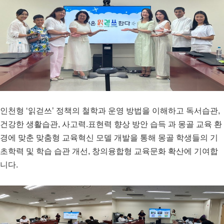
인천형
‘
읽걷쓰
’
정책의 철학과 운영 방법을 이해하고 독서습관
,
건강한 생활습관
,
사고력
.
표현력 향상 방안 습득 과 몽골 교육 환
경에 맞춘 맞춤형 교육혁신 모델 개발을 통해 몽골 학생들의 기
초학력 및 학습 습관 개선
,
창의융합형 교육문화 확산에 기여합
니다
.