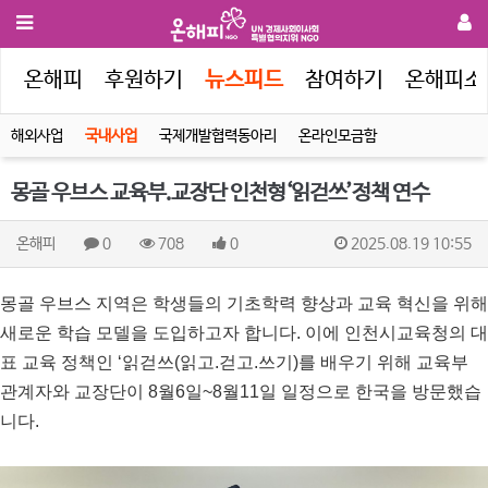
인
온해피
후원하기
뉴스피드
참여하기
온해피소
해외사업
국내사업
국제개발협력동아리
온라인모금함
몽골 우브스 교육부.교장단 인천형‘읽걷쓰’정책 연수
온해피
0
708
0
2025.08.19 10:55
몽골 우브스 지역은 학생들의 기초학력 향상과 교육 혁신을 위해
새로운 학습 모델을 도입하고자 합니다. 이에 인천시교육청의 대
표 교육 정책인 ‘읽걷쓰(읽고.걷고.쓰기)를 배우기 위해 교육부
관계자와 교장단이 8월6일~8월11일 일정으로 한국을 방문했습
니다.