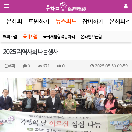
인
온해피
후원하기
뉴스피드
참여하기
온해피소
해외사업
국내사업
국제개발협력동아리
온라인모금함
2025 지역사회 나눔행사
온해피
0
671
0
2025.05.30 09:59