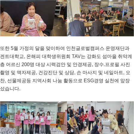
또한
5
월 가정의 달을 맞이하여 인천글로벌캠퍼스 운영재단과
겐트대학교
,
온해피 대학생위원회
TAV
는 강화도 섬마을 취약계
층 어르신
200
명 대상 시력검안 및 안경제공
,
장수
.
프로필 사진
촬영 및 액자제공
,
건강진단 및 상담
,
손 마사지 및 네일아트
,
오
찬
,
선물제공등 지역사회 나눔 활동으로
ESG
경영 실천에 앞장
섰습니다
.