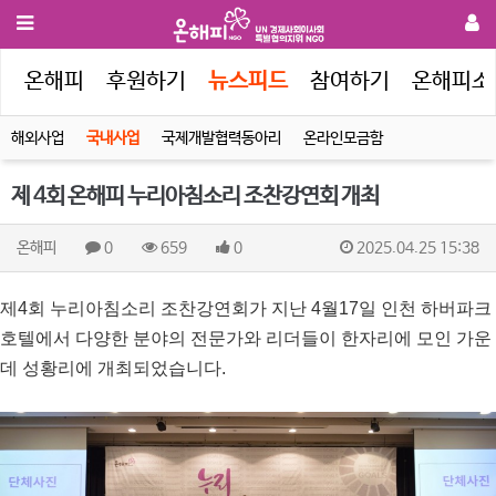
인
온해피
후원하기
뉴스피드
참여하기
온해피소
해외사업
국내사업
국제개발협력동아리
온라인모금함
제 4회 온해피 누리아침소리 조찬강연회 개최
온해피
0
659
0
2025.04.25 15:38
제
4
회 누리아침소리 조찬강연회가 지난
4
월17일 인천 하버파크
호텔에서 다양한 분야의 전문가와 리더들이 한자리에 모인 가운
데 성황리에 개최되었습니다
.