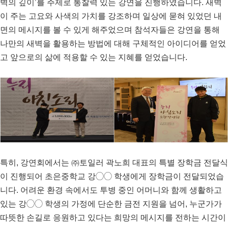
벽의 깊이
’
를 주제로 통찰력 있는 강연을 진행하였습니다
.
새벽
이 주는 고요와 사색의 가치를 강조하며 일상에 묻혀 있었던 내
면의 메시지를 볼 수 있게 해주었으며 참석자들은 강연을 통해
나만의 새벽을 활용하는 방법에 대해 구체적인 아이디어를 얻었
고 앞으로의 삶에 적용할 수 있는 지혜를 얻었습니다
.
특히
,
강연회에서는
㈜
토일러 곽노희 대표의 특별 장학금 전달식
이 진행되어 초은중
학교 강
◯◯
학생에게 장학금이 전달되었습
니다
.
어려운 환경 속에서도 투병 중인 어머니와 함께 생활하고
있는 강
◯◯
학생의 가정에 단순한 금전 지원을 넘어
,
누군가가
따뜻한 손길로 응원하고 있다는 희망의 메시지를 전하는 시간이