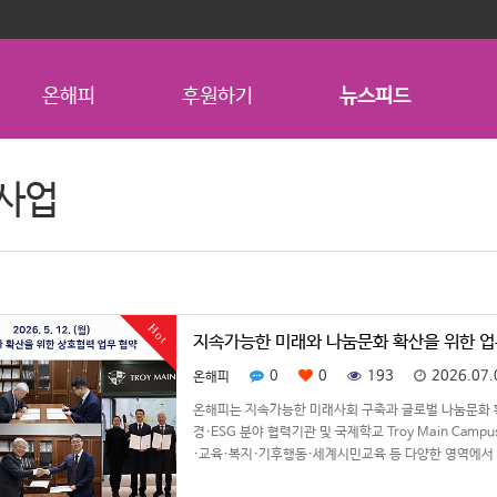
온해피
후원하기
뉴스피드
사업
Hot
지속가능한 미래와 나눔문화 확산을 위한 
0
0
193
2026.07.
온해피
온해피는 지속가능한 미래사회 구축과 글로벌 나눔문화 확
경·ESG 분야 협력기관 및 국제학교 Troy Main Ca
·교육·복지·기후행동·세계시민교육 등 다양한 영역에서
…