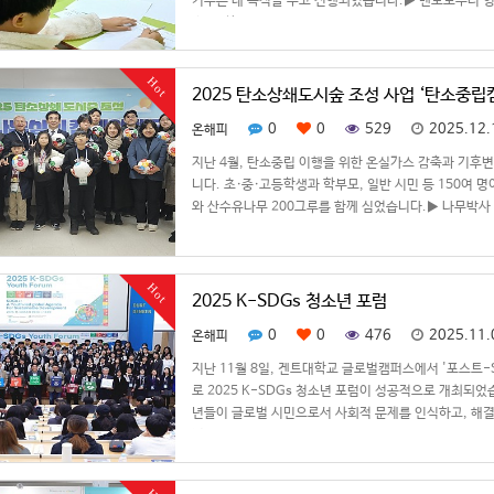
키우는 데 목적을 두고 진행되었습니다.▶ 멘토로부터 
슨대, 한국…
Hot
2025 탄소상쇄도시숲 조성 사업 ‘탄소중립
0
0
529
2025.12.
온해피
지난 4월, 탄소중립 이행을 위한 온실가스 감축과 기후
니다. 초·중·고등학생과 학부모, 일반 시민 등 150여
와 산수유나무 200그루를 함께 심었습니다.▶ 나무박사
어, 8…
Hot
2025 K-SDGs 청소년 포럼
0
0
476
2025.11.
온해피
지난 11월 8일, 겐트대학교 글로벌캠퍼스에서 '포스트-
로 2025 K-SDGs 청소년 포럼이 성공적으로 개최되
년들이 글로벌 시민으로서 사회적 문제를 인식하고, 해결
변…