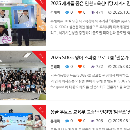
Hot
2025 세계를 품은 인천교육한마당 세계시
0
0
474
2025.10.
온해피
온해피는 10월 인천시교육청에서 주최한 『세계를 품은
다.K-SDGs 실천갬페인 일환으로 우리나라 미래세대인
리고, 세계시민성을 증진하며 글로벌 리더십과 글로벌 역
식개선활동 및…
Hot
2025 SDGs 영어 스피킹 프로그램 '전문가
0
0
722
2025.08.
온해피
지속가능발전목표(SDGs)를 글로벌 관점에서 이해하고 
의 영어 의사소통 역량을 높이기 위해 올해도 K-SDGs 
for good 에 대한 이해도를 향상시키고 전문지식을 
각…
Hot
몽골 우브스 교육부.교장단 인천형‘읽걷쓰’
0
0
706
2025.08.
온해피