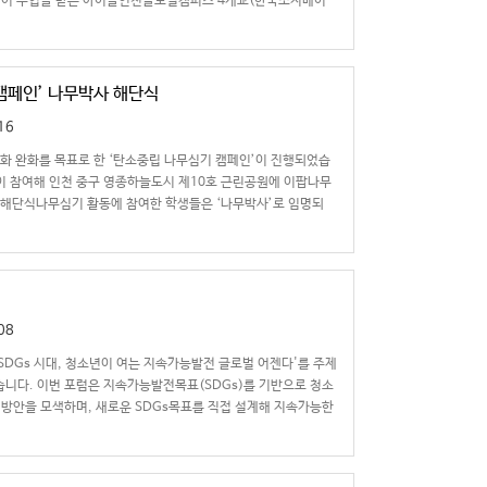
영어 수업을 받는 아이들인천글로벌캠퍼스 4개교(한국조지메이
캠페인’ 나무박사 해단식
16
변화 완화를 목표로 한 ‘탄소중립 나무심기 캠페인’이 진행되었습
 명이 참여해 인천 중구 영종하늘도시 제10호 근린공원에 이팝나무
 해단식나무심기 활동에 참여한 학생들은 ‘나무박사’로 임명되
08
SDGs 시대, 청소년이 여는 지속가능발전 글로벌 어젠다'를 주제
었습니다. 이번 포럼은 지속가능발전목표(SDGs)를 기반으로 청소
방안을 모색하며, 새로운 SDGs목표를 직접 설계해 지속가능한