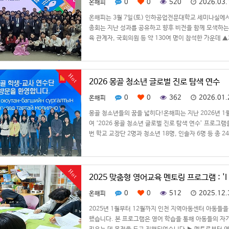
0
0
520
2026.03.
온해피
온해피는 3월 7일(토) 인하공업전문대학교 세미나실에서 
총회는 지난 성과를 공유하고 향후 비전을 함께 모색하는
육 관계자, 국회의원 등 약 130여 명이 참석한 가운데 
및…
Hot
2026 몽골 청소년 글로벌 진로 탐색 연수
0
0
362
2026.01.
온해피
몽골 청소년들의 꿈을 넓히다!온해피는 지난 2026년 1월
여 ‘2026 몽골 청소년 글로벌 진로 탐색 연수’ 프로그
번 학교 교장단 2명과 청소년 18명, 인솔자 6명 등 총
Hot
2025 맞춤형 영어교육 멘토링 프로그램 : 'I 
0
0
512
2025.12.
온해피
2025년 1월부터 12월까지 인천 지역아동센터 아동들을 
했습니다. 본 프로그램은 영어 학습을 통해 아동들의 자