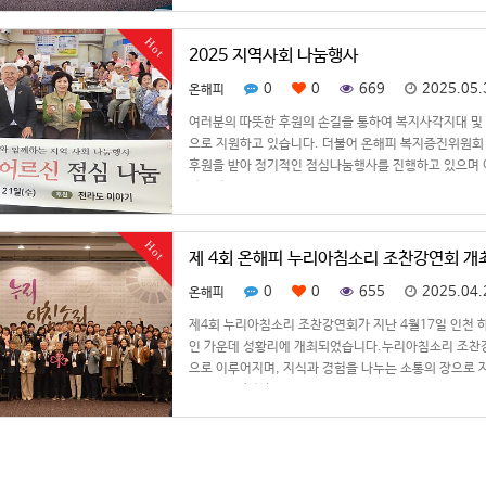
Hot
2025 지역사회 나눔행사
0
0
669
2025.05.
온해피
여러분의 따뜻한 후원의 손길을 통하여 복지사각지대 및
으로 지원하고 있습니다. 더불어 온해피 복지증진위원회
후원을 받아 정기적인 점심나눔행사를 진행하고 있으며 
양개선 및 건강증진 …
Hot
제 4회 온해피 누리아침소리 조찬강연회 개
0
0
655
2025.04.
온해피
제4회 누리아침소리 조찬강연회가 지난 4월17일 인천 
인 가운데 성황리에 개최되었습니다.누리아침소리 조찬강연
으로 이루어지며, 지식과 경험을 나누는 소통의 장으로
원교수를 초청하…