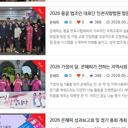
Hot
2026 몽골 법조인 대표단 인천지방법원 방
0
0
368
2026.05.
온해피
온해피는 몽골 변호사협회와의 지속적인 국제교류의 일환
방법원 방문 및 사법 교류 간담회를 성공적으로 진행했습
원 운영 시스템을 소개하여 이해를 높이고, 양국 법조계
요 일정 및 현장 …
Hot
2026 가정의 달, 온해피가 전하는 지역사회
0
0
348
2026.05.
온해피
가정의 달 5월을 맞아 온해피는 민·관·학 및 지역사회
온기를 채워드리는 다양한 나눔 활동을 진행했습니다.세대
마음을 채우는 따뜻한 한 끼, 어르신 점심 나눔 행사 지
…
Hot
2026 온해피 성과보고회 및 정기 총회 개최