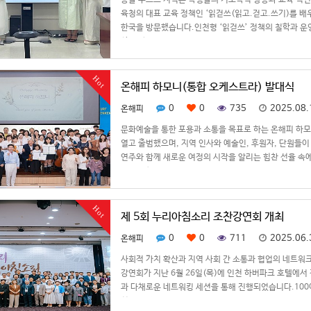
몽골 우브스 지역은 학생들의 기초학력 향상과 교육 혁신
육청의 대표 교육 정책인 ‘읽걷쓰(읽고.걷고.쓰기)를 배
한국을 방문했습니다.인천형 ‘읽걷쓰’ 정책의 철학과 운
향상 방…
Hot
온해피 하모니(통합 오케스트라) 발대식
0
0
735
2025.08.
온해피
문화예술을 통한 포용과 소통을 목표로 하는 온해피 하
열고 출범했으며, 지역 인사와 예술인, 후원자, 단원들
연주와 함께 새로운 여정의 시작을 알리는 힘찬 선율 속에
식등 진행…
Hot
제 5회 누리아침소리 조찬강연회 개최
0
0
711
2025.06.
온해피
사회적 가치 확산과 지역 사회 간 소통과 협업의 네트워
강연회가 지난 6월 26일(목)에 인천 하버파크 호텔에
과 다채로운 네트워킹 세션을 통해 진행되었습니다.100
침소리 조…