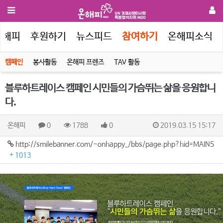
온해피
후원하기
뉴스피드
참여하기
온해피소식
캠페인
봉사활동
온해피 프렌즈
TAV 활동
블루하트레이스 캠페인 시민들의 가슴뛰는 삶을 응원합니
다.
온해피
0
1788
0
2019.03.15 15:17
http://smilebanner.com/~onhappy_/bbs/page.php?hid=MAIN5
+ 1013