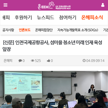
온해피
후원하기
뉴스피드
참여하기
온해피소식
공지사항
언론보도
온해피합창단
지속가능개발목표 소개(SDGs)
기
[신문] 인천국제공항공사, 섬마을 청소년 미래 인재 육성
앞장
온해피
0
525
0
04.09 09:14