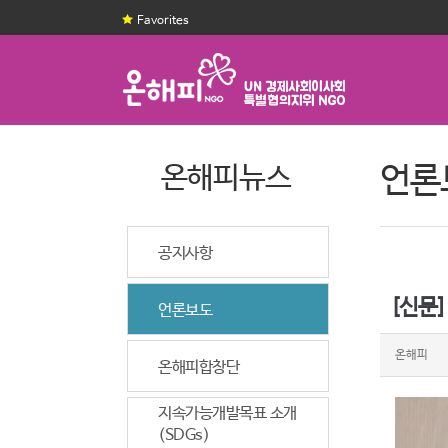
Favorites
온해피뉴스
언론
공지사항
[신문]
언론보도
온해피
온해피합창단
지속가능개발목표 소개
(SDGs)