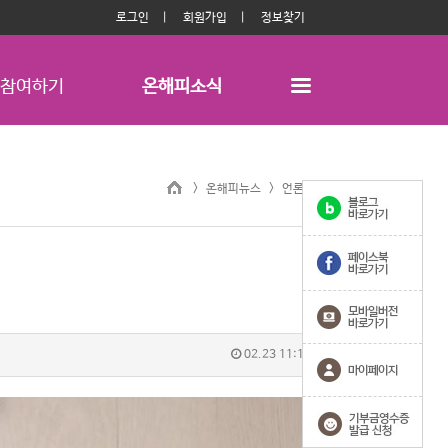
로그인
회원가입
정보찾기
참여하기
온해피소식
> 온해피뉴스 >
언론보도
02.23 11:17