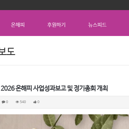
온해피
후원하기
뉴스피드
보도
 2026 온해피 사업성과보고 및 정기총회 개최
0
540
0