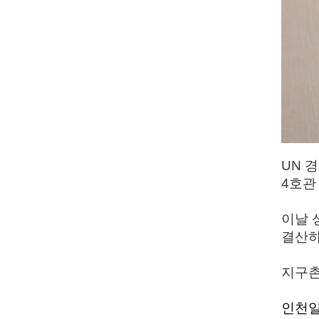
UN 
4호관
이날 
결산하
지구촌
인천