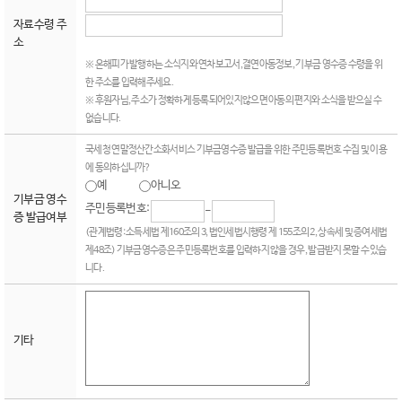
자료수령 주
소
※ 온해피가 발행하는 소식지와 연차보고서,결연아동정보, 기부금 영수증 수령을 위
한 주소를 입력해주세요.
※ 후원자님, 주소가 정확하게 등록되어있지않으면 아동의 편지와 소식을 받으실 수
없습니다.
국세청 연말정산간소화서비스 기부금영수증 발급을 위한 주민등록번호 수집 및 이용
에 동의하십니까?
예
아니오
기부금 영수
주민등록번호:
-
증 발급여부
(관계법령: 소득세법 제160조의 3, 법인세법시행령 제 155조의 2, 상속세 및 증여세법
제48조) 기부금영수증은 주민등록번호를 입력하지 않을 경우, 발급받지 못할 수 있습
니다.
기타