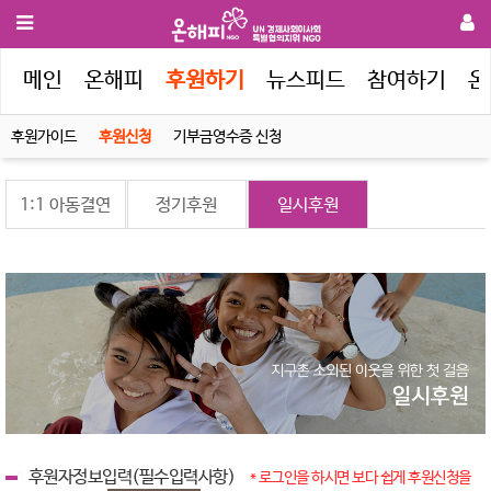
메인
온해피
후원하기
뉴스피드
참여하기
온
후원가이드
후원신청
기부금영수증 신청
1:1 아동결연
정기후원
일시후원
후원자정보입력(필수입력사항)
* 로그인을 하시면 보다 쉽게 후원신청을