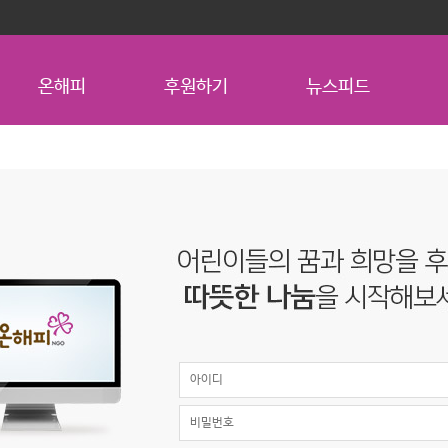
온해피
후원하기
뉴스피드