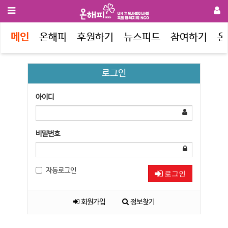
메인
온해피
후원하기
뉴스피드
참여하기
온
로그인
아이디
비밀번호
자동로그인
로그인
회원가입
정보찾기