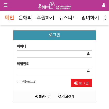
메인
온해피
후원하기
뉴스피드
참여하기
온
로그인
아이디
비밀번호
자동로그인
로그인
회원가입
정보찾기