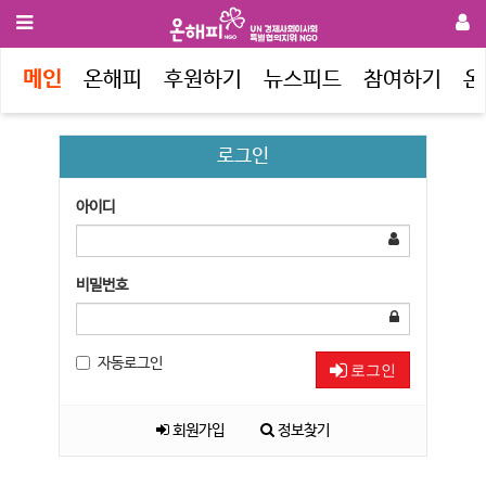
메인
온해피
후원하기
뉴스피드
참여하기
온
로그인
아이디
비밀번호
자동로그인
로그인
회원가입
정보찾기