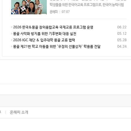
학생들을 위한 한국어교육 프로그램으로, 한국어 능력시험
(TOPIK) 대비와 한국 대학 진학을 연계한 체계적인 교육 과정
온해피
|
07.07
을 제공하고 있습니다.교육 과정은 한…
2026 한국&몽골 창의융합교육 국제교류 프로그램 운영
06.22
몽골 사막화 방지를 위한 기후변화 대응 실천
05.12
2026 IGC 재단 & 입주대학 몽골 교류 협력
05.28
몽골 제21번 학교 아동을 위한 '우정의 선물상자' 학용품 전달
04.24
부
온해피 소개