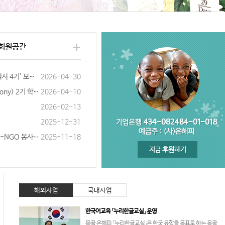
+
회원공간
기’ 모집 안내
2026-04-30
기 학생 단원 모집
2026-04-10
2026-02-13
2025-12-31
O 봉사단원 모집
2025-11-18
해외사업
국내사업
한국어교육 「누리한글교실」 운영
몽골 온해피 「누리한글교실」은 한국 유학을 목표로 하는 몽골